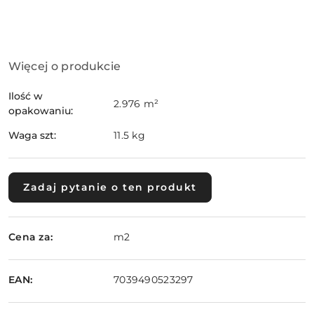
Dostępność
Więcej o produkcie
i
dostawa
Ilość w
2.976 m²
opakowaniu:
Waga szt:
11.5 kg
Zadaj pytanie o ten produkt
Cena za:
m2
EAN:
7039490523297