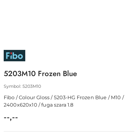
FIBO
5203M10 Frozen Blue
Symbol:
5203M10
Fibo / Colour Gloss / 5203-HG Frozen Blue / M10 /
2400x620x10 / fuga szara 1.8
cena:
--,--