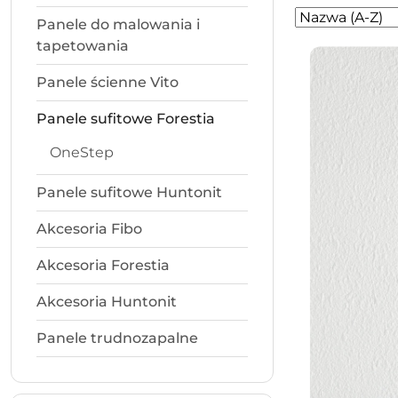
Zastosowano
Sortuj
Panele do malowania i
według
sortowanie:
tapetowania
Nazwa
(A-
Panele ścienne Vito
Z).
Panele sufitowe Forestia
OneStep
Panele sufitowe Huntonit
Akcesoria Fibo
Akcesoria Forestia
Akcesoria Huntonit
Panele trudnozapalne