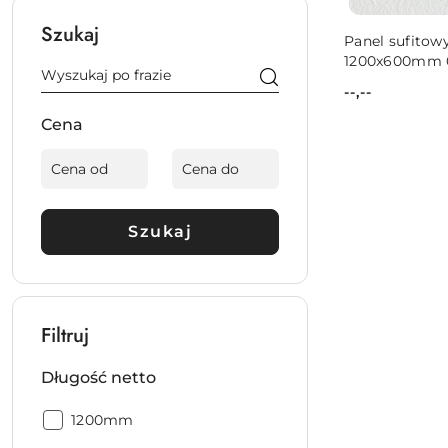
Szukaj
Panel sufitow
1200x600mm 0
--,--
Cena:
Cena
Szukaj
Filtruj
Długość netto
Długość
1200mm
netto: