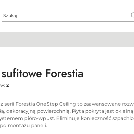
sufitowe Forestia
ów:
2
e z serii Forestia OneStep Ceiling to zaawansowane ro
ą, dekoracyjną powierzchnią. Płyta pokryta jest okleiną
ystemem pióro-wpust. Eliminuje konieczność szpachlow
po montażu paneli.