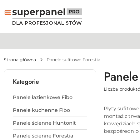
Przejdź do treści głównej
Przejdź do wyszukiwarki
Przejdź do moje konto
Przejdź do menu głównego
Przejdź do stopki
Strona główna
Panele sufitowe Forestia
Panele 
Kategorie
Liczba produkt
Panele łazienkowe Fibo
Płyty sufitow
Panele kuchenne Fibo
montaż z trwał
Panele ścienne Huntonit
krawędziach s
bezpośrednio 
Panele ścienne Forestia