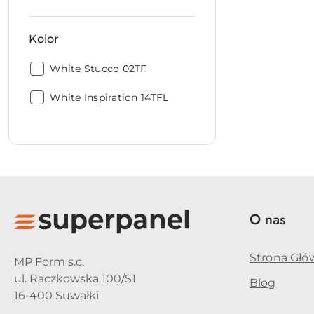
Kolor
Kolor:
White Stucco 02TF
Kolor:
White Inspiration 14TFL
O nas
Strona Głó
MP Form s.c.
ul. Raczkowska 100/S1
Blog
16-400 Suwałki