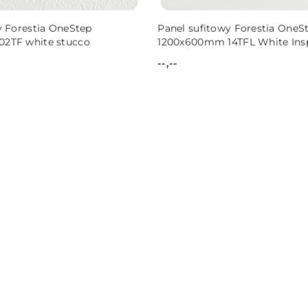
y Forestia OneStep
Panel sufitowy Forestia OneS
2TF white stucco
1200x600mm 14TFL White Insp
--,--
Cena: