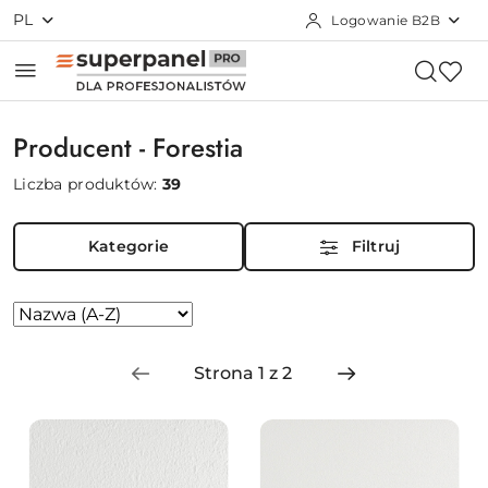
PL
Logowanie B2B
Przejdź do treści głównej
Przejdź do wyszukiwarki
Przejdź do moje konto
Przejdź do menu głównego
Przejdź do stopki
Producent - Forestia
Liczba produktów:
39
Kategorie
Filtruj
Zastosowano
Sortuj
według
sortowanie:
Nazwa
(A-
Z).