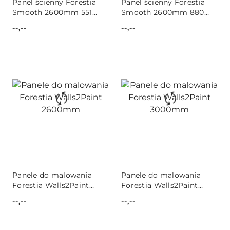
Panel ścienny Forestia
Panel ścienny Forestia
Smooth 2600mm 551
Smooth 2600mm 880
Textile Taupe / 2-pak
Raster Kremowa Biel / 2-
--,--
--,--
pak
Cena:
Cena:
Panele do malowania
Panele do malowania
Forestia Walls2Paint
Forestia Walls2Paint
2600mm
3000mm
--,--
--,--
Cena:
Cena: