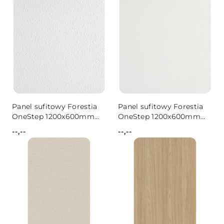
Panel sufitowy Forestia
Panel sufitowy Forestia
OneStep 1200x600mm
OneStep 1200x600mm
02TF white stucco
14TFL White Inspiration
--,--
--,--
Cena:
Cena: