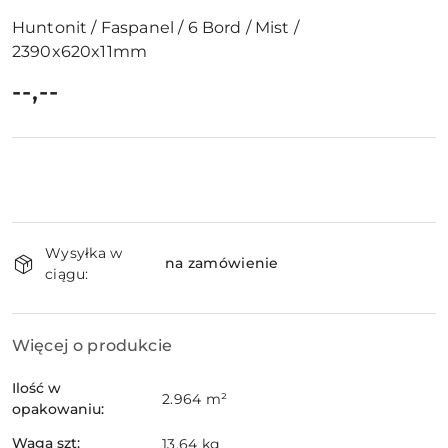
Huntonit / Faspanel / 6 Bord / Mist /
2390x620x11mm
cena:
--,--
Dostępność
Wysyłka w
i
na zamówienie
ciągu:
dostawa
Więcej o produkcie
Ilość w
2.964 m²
opakowaniu:
Waga szt:
13.64 kg