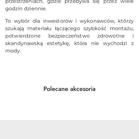
przestrzeniach, gdzie przebywa się przez wiele
godzin dziennie.
To wybór dla inwestorów i wykonawców, którzy
szukają materiału łączącego szybkość montażu,
potwierdzone bezpieczeństwo zdrowotne i
skandynawską estetykę, która nie wychodzi z
mody.
Produkty
Polecane akcesoria
Pomiń karuzelę produktów
o
statusie: