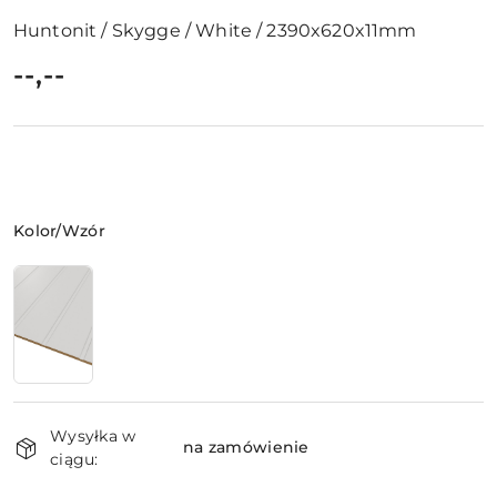
Huntonit / Skygge / White / 2390x620x11mm
cena:
--,--
Wariant
Kolor/Wzór
Dostępność
Wysyłka w
i
na zamówienie
ciągu:
dostawa