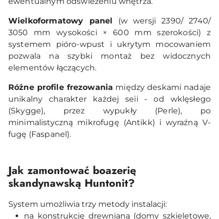
ewentualnym odświeżeniu wnętrza.
Wielkoformatowy panel
(w wersji 2390/ 2740/
3050 mm wysokości × 600 mm szerokości) z
systemem pióro-wpust i ukrytym mocowaniem
pozwala na szybki montaż bez widocznych
elementów łączących.
Różne profile frezowania
między deskami nadaje
unikalny charakter każdej seii - od wklęsłego
(Skygge), przez wypukły (Perle), po
minimalistyczną mikrofugę (Antikk) i wyraźną V-
fugę (Faspanel).
Jak zamontować boazerię
skandynawską Huntonit?
System umożliwia trzy metody instalacji:
na konstrukcję drewnianą (domy szkieletowe,