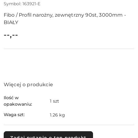
Symbol:
163921-E
Fibo / Profil narożny, zewnętrzny 90st, 3000mm -
BIAŁY
cena:
--,--
Dostępność
Więcej o produkcie
i
dostawa
Ilość w
1 szt
opakowaniu:
Waga szt:
1.26 kg
Zadaj pytanie o ten produkt