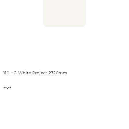
110 HG White Project 2720mm
--,--
Cena: