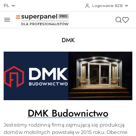
PL
Logowanie B2B
Przejdź do treści głównej
Przejdź do wyszukiwarki
Przejdź do moje konto
Przejdź do menu głównego
Przejdź do stopki
DMK
DMK Budownictwo
Jesteśmy rodzinną firmą zajmującą się produkcją
domów mobilnych powstałą w 2015 roku. Obecnie