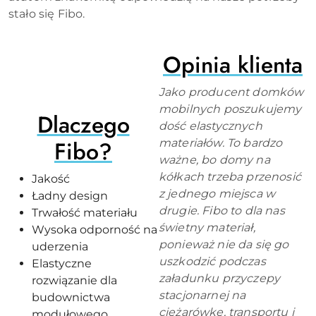
stało się Fibo.
Opinia klienta
Jako producent domków
mobilnych poszukujemy
Dlaczego
dość elastycznych
Fibo?
materiałów. To bardzo
ważne, bo domy na
kółkach trzeba przenosić
Jakość
z jednego miejsca w
Ładny design
drugie. Fibo to dla nas
Trwałość materiału
świetny materiał,
Wysoka odporność na
ponieważ nie da się go
uderzenia
uszkodzić podczas
Elastyczne
załadunku przyczepy
rozwiązanie dla
stacjonarnej na
budownictwa
ciężarówkę, transportu i
modułowego