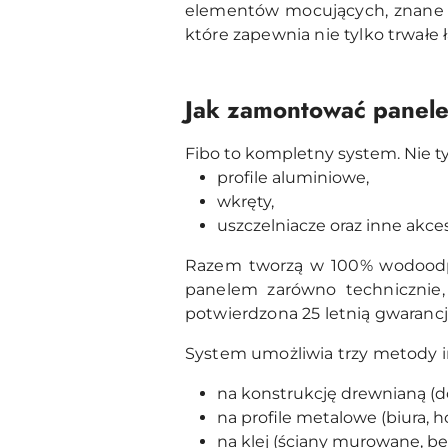
elementów mocujących, znane 
które zapewnia nie tylko trwałe 
Jak zamontować panele
Fibo to kompletny system. Nie t
profile aluminiowe,
wkręty,
uszczelniacze oraz inne akce
Razem tworzą w 100% wodoodpo
panelem zarówno technicznie, 
potwierdzona 25 letnią gwarancj
System umożliwia trzy metody in
na konstrukcję drewnianą (
na profile metalowe (biura, 
na klej (ściany murowane, b