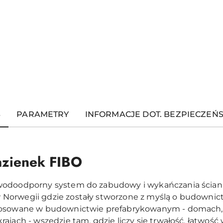
S
PARAMETRY
INFORMACJE DOT. BEZPIECZEŃ
azienek FIBO
wodoodporny system do zabudowy i wykańczania ścian w
Norwegii gdzie zostały stworzone z myślą o budownict
Stosowane w budownictwie prefabrykowanym - domach, 
ajach - wszędzie tam, gdzie liczy się trwałość, łatwość w