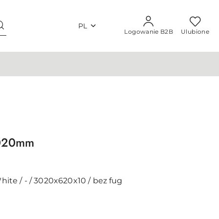
PL
Logowanie B2B
Ulubione
3020mm
White / - / 3020x620x10 / bez fug