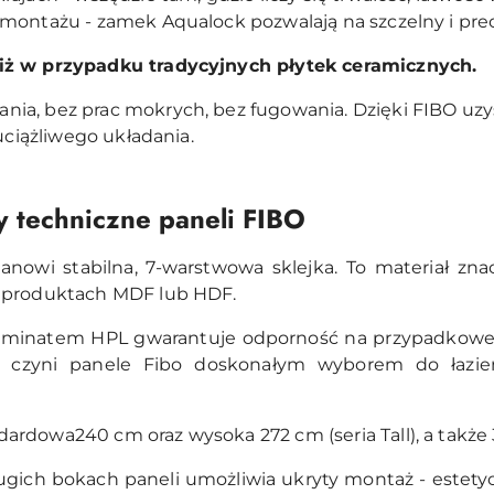
 montażu - zamek Aqualock pozwalają na szczelny i pre
iż w przypadku tradycyjnych płytek ceramicznych.
ia, bez prac mokrych, bez fugowania. Dzięki FIBO uzy
 uciążliwego układania.
y techniczne paneli FIBO
anowi stabilna, 7-warstwowa sklejka. To materiał znac
h produktach MDF lub HDF.
aminatem HPL gwarantuje odporność na przypadkowe u
o czyni panele Fibo doskonałym wyborem do łazi
ardowa240 cm oraz wysoka 272 cm (seria Tall), a także 
ugich bokach paneli umożliwia ukryty montaż - estet