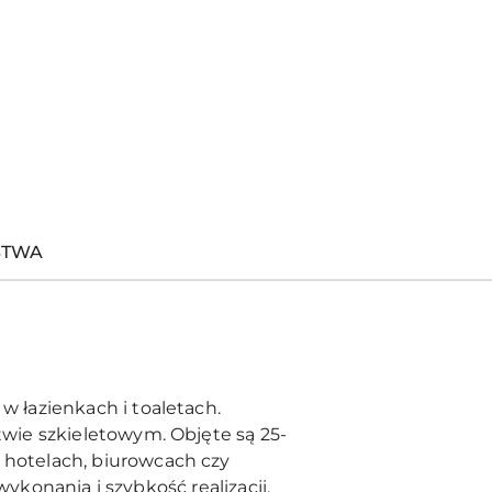
STWA
 łazienkach i toaletach.
wie szkieletowym. Objęte są 25-
hotelach, biurowcach czy
ykonania i szybkość realizacji.