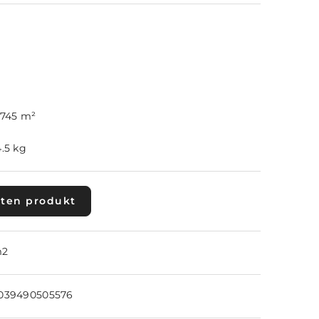
.745 m²
4.5 kg
 ten produkt
2
039490505576