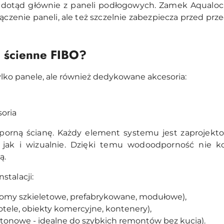
dotąd głównie z paneli podłogowych. Zamek Aqualock
łączenie paneli, ale też szczelnie zabezpiecza przed pr
 ścienne FIBO?
ylko panele, ale również dedykowane akcesoria:
soria
rną ścianę. Każdy element systemu jest zaprojekto
jak i wizualnie. Dzięki temu wodoodporność nie koń
ą.
stalacji:
domy szkieletowe, prefabrykowane, modułowe),
hotele, obiekty komercyjne, kontenery),
etonowe - idealne do szybkich remontów bez kucia).