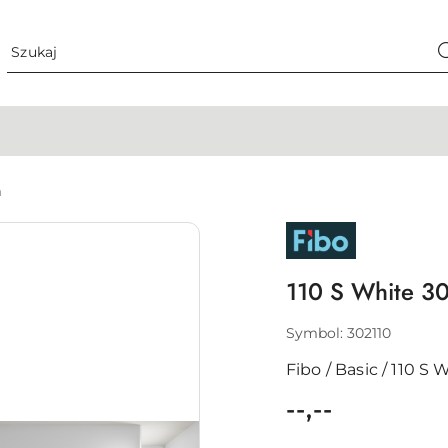
m
FIBO
110 S White 
Symbol:
302110
Fibo / Basic / 110 S 
cena:
--,--