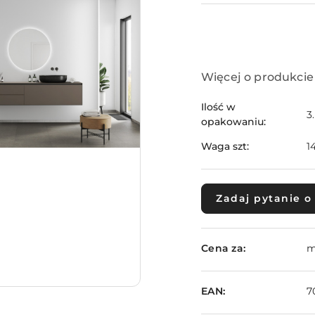
Dostępność
Więcej o produkcie
i
dostawa
Ilość w
3
opakowaniu:
Waga szt:
1
Zadaj pytanie o
Cena za:
m
EAN:
7