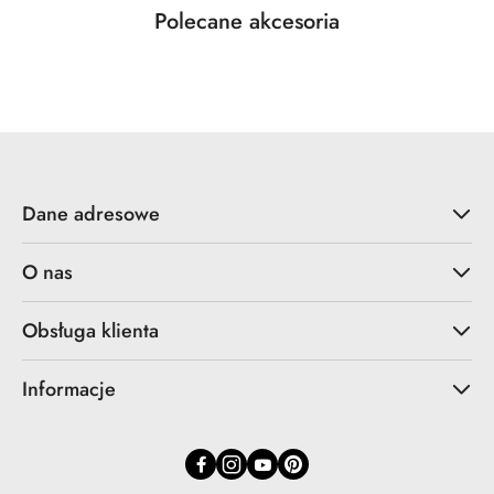
Produkty
Polecane akcesoria
Pomiń karuzelę produktów
o
statusie:
Dane adresowe
O nas
Obsługa klienta
Informacje