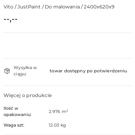
Vito / JustPaint / Do malowania / 2400x620x9
cena:
--,--
Dostępność
Wysyłka w
i
towar dostępny po potwierdzeniu
ciągu:
dostawa
Więcej o produkcie
Ilość w
2.976 m²
opakowaniu:
Waga szt:
12.03 kg